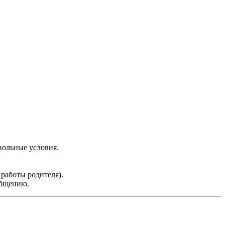
звольные условия.
 работы родителя).
общению.