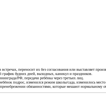
в встречах, переносит их без согласования или выставляет прои
й график будних дней, выходных, каникул и праздников.
ининграда/РФ, передачи ребёнка через третьих лиц.
(ребёнок подрос, изменился режим школы/сада, изменилось место
и, пренебрежении обязанностями, которые мешают нормальному 