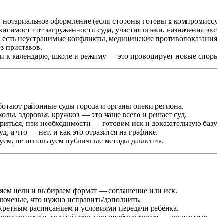
и нотариальное оформление (если стороны готовы к компромиссу
ависимости от загруженности суда, участия опеки, назначения эк
ли есть неустранимые конфликты, медицинские противопоказани
з приставов.
ки к календарю, школе и режиму — это провоцирует новые спор
ботают районные суды города и органы опеки региона.
олы, здоровья, кружков — это чаще всего и решает суд.
ориться, при необходимости — готовим иск и доказательную базу
, а что — нет, и как это отразится на графике.
руем, не используем публичные методы давления.
еляем цели и выбираем формат — соглашение или иск.
ключевые, что нужно исправить/дополнить.
нкретным расписанием и условиями передачи ребёнка.
характеристики, ходатайства, при необходимости — экспертизу.