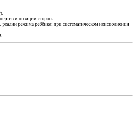
).
спертиз и позиции сторон.
я, реалии режима ребёнка; при систематическом неисполнении
ы.
.