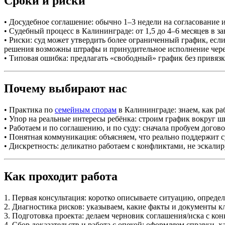
Сроки и риски
• Досудебное соглашение: обычно 1–3 недели на согласование 
• Судебный процесс в Калининграде: от 1,5 до 4–6 месяцев в з
• Риски: суд может утвердить более ограниченный график, ес
решения возможны штрафы и принудительное исполнение чере
• Типовая ошибка: предлагать «свободный» график без привяз
Почему выбирают нас
• Практика по
семейным спорам
в Калининграде: знаем, как ра
• Упор на реальные интересы ребёнка: строим график вокруг шк
• Работаем и по соглашению, и по суду: сначала пробуем догов
• Понятная коммуникация: объясняем, что реально поддержит суд
• Дискретность: деликатно работаем с конфликтами, не эскали
Как проходит работа
1. Первая консультация: коротко описываете ситуацию, опред
2. Диагностика рисков: указываем, какие факты и документы 
3. Подготовка проекта: делаем черновик соглашения/иска с ко
4. Сбор доказательств и работа с опекой: оформляем справки, 