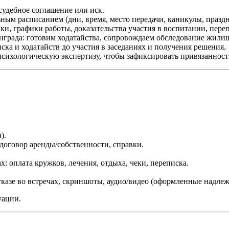
удебное соглашение или иск.
ным расписанием (дни, время, место передачи, каникулы, праздн
ки, графики работы, доказательства участия в воспитании, переп
нграда: готовим ходатайства, сопровождаем обследование жилищ
ска и ходатайств до участия в заседаниях и получения решения.
ихологическую экспертизу, чтобы зафиксировать привязанность
).
 договор аренды/собственности, справки.
: оплата кружков, лечения, отдыха, чеки, переписка.
тказе во встречах, скриншоты, аудио/видео (оформленные надле
уации.