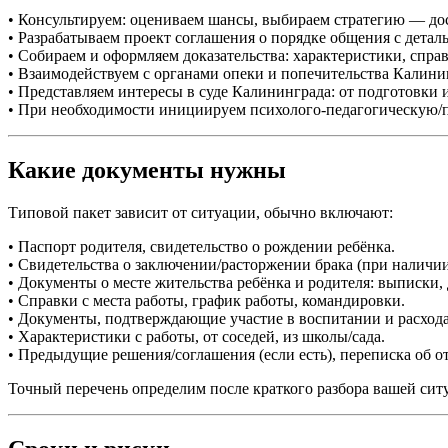
• Консультируем: оцениваем шансы, выбираем стратегию — дос
• Разрабатываем проект соглашения о порядке общения с деталь
• Собираем и оформляем доказательства: характеристики, справ
• Взаимодействуем с органами опеки и попечительства Калини
• Представляем интересы в суде Калининграда: от подготовки и
• При необходимости инициируем психолого-педагогическую/пс
Какие документы нужны
Типовой пакет зависит от ситуации, обычно включают:
• Паспорт родителя, свидетельство о рождении ребёнка.
• Свидетельства о заключении/расторжении брака (при наличии
• Документы о месте жительства ребёнка и родителя: выписки,
• Справки с места работы, график работы, командировки.
• Документы, подтверждающие участие в воспитании и расходах
• Характеристики с работы, от соседей, из школы/сада.
• Предыдущие решения/соглашения (если есть), переписка об о
Точный перечень определим после краткого разбора вашей сит