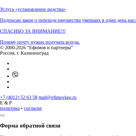
Услуга «установление родства»
Подписан закон о переходе имущества умерших в один день на
СПАСИБО ЗА ВНИМАНИЕ!!!
Почему почту нужно получать всегда.
© 2000-2026 "Ефимов и партнеры"
Россия, г. Калининград
+7 (4012) 52 63 58
mail@efimovlaw.ru
E & P
политика
•
согласие
Форма обратной связи