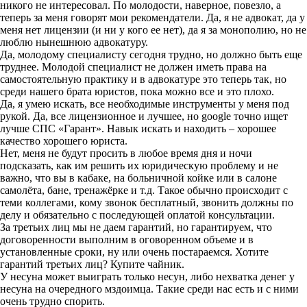
никого не интересовал. По молодости, наверное, повезло, а
теперь за меня говорят мои рекомендатели. Да, я не адвокат, да у
меня нет лицензии (и ни у кого ее нет), да я за монополию, но не
люблю нынешнюю адвокатуру.
Да, молодому специалисту сегодня трудно, но должно быть еще
труднее. Молодой специалист не должен иметь права на
самостоятельную практику и в адвокатуре это теперь так, но
среди нашего брата юристов, пока можно все и это плохо.
Да, я умею искать, все необходимые инструменты у меня под
рукой. Да, все лицензионное и лучшее, но google точно ищет
лучше СПС «Гарант». Навык искать и находить – хорошее
качество хорошего юриста.
Нет, меня не будут просить в любое время дня и ночи
подсказать, как им решить их юридическую проблему и не
важно, что вы в кабаке, на больничной койке или в салоне
самолёта, бане, тренажёрке и т.д. Такое обычно происходит с
теми коллегами, кому звонок бесплатный, звонить должны по
делу и обязательно с последующей оплатой консультации.
За третьих лиц мы не даем гарантий, но гарантируем, что
договоренности выполним в оговоренном объеме и в
установленные сроки, ну или очень постараемся. Хотите
гарантий третьих лиц? Купите чайник.
У несуна может выиграть только несун, либо нехватка денег у
несуна на очередного мздоимца. Такие среди нас есть и с ними
очень трудно спорить.