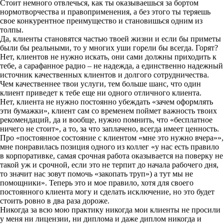
Стоит немного отвлечься, как ты оказываешься за бортом
нормотворчества и правоприменения, а без этого ты теряешь
свое конкурентное преимущество и становишься одним из
толпы.
Да, клиенты становятся частью твоей жизни и если бы приметы
были бы реальными, то у многих уши горели бы всегда. Горят?
Нет, клиентов не нужно искать, они сами должны приходить к
тебе, а сарафанное радио – не надежда, а единственно надежный
источник качественных клиентов и долгого сотрудничества.
Чем качественнее твои услуги, тем больше шанс, что один
клиент приведет к тебе еще ни одного отличного клиента.
Нет, клиента не нужно постоянно убеждать «зачем оформлять
эти бумажки», клиент сам со временем поймет важность твоих
рекомендаций, да и вообще, нужно помнить, что «бесплатное
ничего не стоит», а то, за что заплачено, всегда имеет ценность.
Про «постоянное состояние с клиентом «мне это нужно вчера»»,
мне понравилась позиция одного из коллег «у нас есть правило
в корпоративке, самая срочная работа оказывается на поверку не
такой уж и срочной, если это не терпит до начала рабочего дня,
то значит нас зовут помочь «закопать труп») а тут мы не
помощники». Теперь это и мое правило, хотя для своего
постоянного клиента могу и сделать исключение, но это будет
стоить ровно в два раза дороже.
Никогда за всю мою практику никогда мои клиенты не просили
у меня ни лицензии, ни диплома и даже диплом никогда и