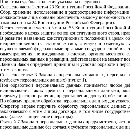
При этом судебная коллегия указала на следующее.
Согласно части 1 статьи 23 Конституции Российской Федерации
Сбор, хранение, использование и распространение информации 
должностные лица обязаны обеспечить каждому возможность оз
законом (статья 24 Конституции Российской Федерации).
В соответствии с частью 3 статьи 55 Конституции Российской 
необходимо в целях защиты основ конституционного строя, нрав
В развитие названных конституционных положений в целях обе
неприкосновенность частной жизни, личную и семейную та
осуществляемой федеральными органами государственной власт
самоуправления, не входящими в систему органов местного с
персональных данных в редакции, действовавшей на момент во
Данный Закон определяет принципы и условия обработки персо
этим законом.
Согласно статье 3 Закона о персональных данных, персонал
(субъекту персональных данных) (пункт 1).
Под обработкой персональных данных понимается любое дейс
использования таких средств с персональными данными, включ
передачу (распространение, предоставление, доступ), обезличи
По общему правилу обработка персональных данных допускается 
Оператор вправе поручить обработку персональных данных д
заключаемого с этим лицом договора, в том числе государст
акта (далее — поручение оператора).
Статьей 7 Закона о персональных данных предусмотрено, что о
персональные данные без согласия субъекта персональных данн