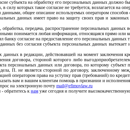
ласие субъекта на обработку его персональных данных должно б
 в силу которых такое согласие не требуется, возлагается на опер
 данными, общее описание используемых оператором способов о
ональных данных имеет право на защиту своих прав и законных
, обработка, передача, распространение персональных данных 
нными понимается любая информация, относящаяся прямо или к
ял банку согласие на предоставление его персональных данных 
данных без согласия субъекта персональных данных вытекает и
ьных данных в редакции, действовавшей на момент заключения к
лнения договора, стороной которого либо выгодоприобретателе
екта персональных данных или договора, по которому субъект 
 дела, П. не является стороной по договору, заключенному м
зацией оператором права на уступку прав (требований) по креди
казать вам и вашим клиентам помощь в признании и исполнения
апрос на электронную почту
mail@efimovlaw.ru
- обратитесь к
нам
уже сегодня и получите высококачественну