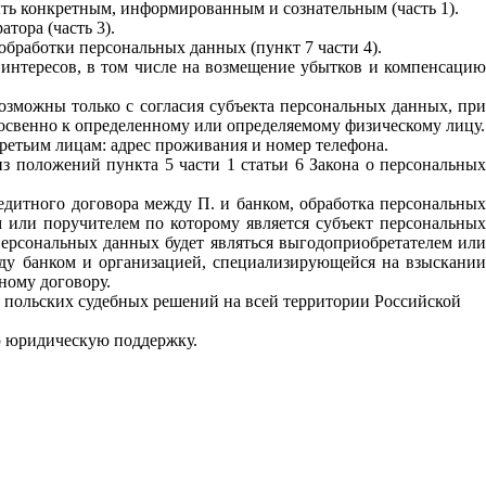
ыть конкретным, информированным и сознательным (часть 1).
атора (часть 3).
бработки персональных данных (пункт 7 части 4).
 интересов, в том числе на возмещение убытков и компенсацию
возможны только с согласия субъекта персональных данных, при
освенно к определенному или определяемому физическому лицу.
третьим лицам: адрес проживания и номер телефона.
з положений пункта 5 части 1 статьи 6 Закона о персональных
редитного договора между П. и банком, обработка персональных
м или поручителем по которому является субъект персональных
персональных данных будет являться выгодоприобретателем или
ежду банком и организацией, специализирующейся на взыскании
тному договору.
 польских судебных решений на всей территории Российской
ю юридическую поддержку.