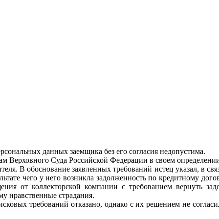
ерсональных данных заемщика без его согласия недопустима.
м Верховного Суда Российской Федерации в своем определении N
ителя. В обоснование заявленных требований истец указал, в св
льтате чего у него возникла задолженность по кредитному дого
ения от коллекторской компании с требованием вернуть задо
му нравственные страдания.
сковых требований отказано, однако с их решением не согласи