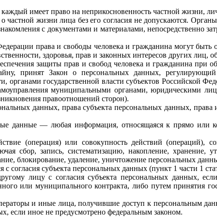
 каждый имеет право на неприкосновенность частной жизни, лич
о частной жизни лица без его согласия не допускаются. Органы
накомления с документами и материалами, непосредственно зат
Федерации права и свободы человека и гражданина могут быть о
ственности, здоровья, прав и законных интересов других лиц, о
спечения защиты прав и свобод человека и гражданина при об
йну, принят Закон о персональных данных, регулирующий 
и, органами государственной власти субъектов Российской Фе
амоуправления муниципальными органами, юридическими лицам
зникновения правоотношений сторон).
нальных данных, права субъекта персональных данных, права 
ьные данные — любая информация, относящаяся к прямо или 
твие (операция) или совокупность действий (операций), со
ая сбор, запись, систематизацию, накопление, хранение, уто
вание, блокирование, удаление, уничтожение персональных данны
с согласия субъекта персональных данных (пункт 1 части 1 стат
ругому лицу с согласия субъекта персональных данных, есл
венного или муниципального контракта, либо путем принятия 
ператоры и иные лица, получившие доступ к персональным данн
ых, если иное не предусмотрено федеральным законом.