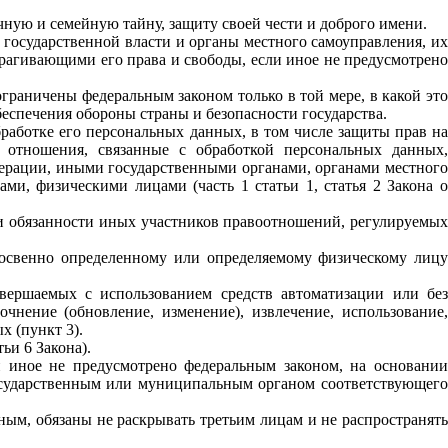
ную и семейную тайну, защиту своей чести и доброго имени.
 государственной власти и органы местного самоуправления, их
рагивающими его права и свободы, если иное не предусмотрено
граничены федеральным законом только в той мере, в какой это
беспечения обороны страны и безопасности государства.
работке его персональных данных, в том числе защиты прав на
отношения, связанные с обработкой персональных данных,
дерации, иными государственными органами, органами местного
и, физическими лицами (часть 1 статьи 1, статья 2 Закона о
и обязанности иных участников правоотношений, регулируемых
косвенно определенному или определяемому физическому лицу
вершаемых с использованием средств автоматизации или без
чнение (обновление, изменение), извлечение, использование,
х (пункт 3).
ьи 6 Закона).
и иное не предусмотрено федеральным законом, на основании
государственным или муниципальным органом соответствующего
ым, обязаны не раскрывать третьим лицам и не распространять