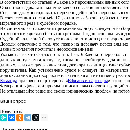
В соответствии со статьей 9 Закона о персональных данных сог
Обязанность доказать наличие такого согласия или обстоятельств,
Согласие должно содержать перечень действий с персональными
В соответствии со статьей 17 указанного Закона субъект перс
морального вреда в судебном порядке.
Из системного толкования приведенных норм следует, что сбор
этом согласие должно быть конкретным. Под персональными да
Судебной коллегией было установлено, что истец не предоставл
Доводы ответчика о том, что право на передачу персональных 
данных коллегия посчитала необоснованными.
Указав на то, что Согласно п. 5 ч. 1 ст. 6 Закона о персонал
данных допускается в случае, когда она необходима для испо
данных, а также для заключения договора по инициативе субъ
поручителем. Как установлено судом и следует из материалов
долгов, данный договор является агентским и не связан с реали
Команда
правового партнерства «
Ефимов и партнеры
» готовы о
Федерации. Для связи просим написать нам соответствующий з
Не откладывайте решение своих юридических проблем на потом 
Ваш вопрос
Поделится:
Поиск материалов