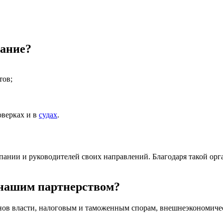
вание?
тов;
оверках и в
судах
.
ании и руководителей своих направлений. Благодаря такой орг
 нашим партнерством?
анов власти, налоговым и таможенным спорам, внешнеэкономичес