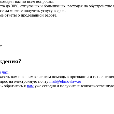
вождает вас по всем вопросам.
та до 30%, отпускных и больничных, расходах на обустройство 
всегда можете получить услугу в срок.
е отчёты о проделанной работе.
т.
ждения?
в час
.
казать вам и вашим клиентам помощь в признании и исполнения
апрос на электронную почту
mail@efimovlaw.ru
- обратитесь к
нам
уже сегодня и получите высококачественну