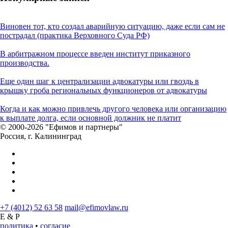
Виновен тот, кто создал аварийную ситуацию, даже если сам не
пострадал (практика Верховного Суда РФ)
В арбитражном процессе введен институт приказного
производства.
Еще один шаг к централизации адвокатуры или гвоздь в
крышку гроба региональных функционеров от адвокатуры
Когда и как можно привлечь другого человека или организацию
к выплате долга, если основной должник не платит
© 2000-2026 "Ефимов и партнеры"
Россия, г. Калининград
+7 (4012) 52 63 58
mail@efimovlaw.ru
E & P
политика
•
согласие