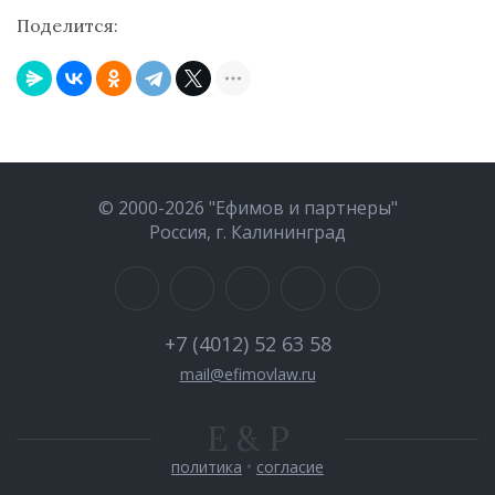
Поделится:
© 2000-2026 "Ефимов и партнеры"
Россия, г. Калининград
+7 (4012) 52 63 58
mail@efimovlaw.ru
E & P
•
политика
согласие